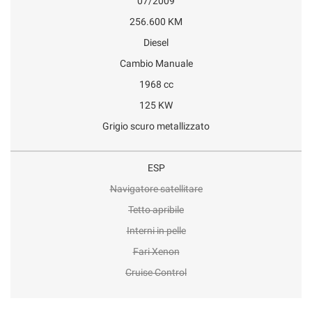
07/2009
256.600 KM
Diesel
Cambio Manuale
1968 cc
125 KW
Grigio scuro metallizzato
ESP
Navigatore satellitare
Tetto apribile
Interni in pelle
Fari Xenon
Cruise Control