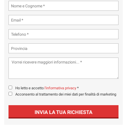
tta
ti
mpre
Cookie necessari
ilitato
Cookie delle preferenze
Cookie per il miglioramento dell'esperienza utente
Cookie analitici
Cookie di marketing
Ho letto e accetto
l'informativa privacy
*
Acconsento al trattamento dei miei dati per finalità di marketing
Leggi
la
INVIA LA TUA RICHIESTA
cookie
policy