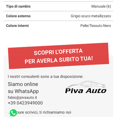
questi
Tipo di cambio
Manuale (6)
strumenti
di
Colore esterno
Grigio scuro metallizzato
tracciamento
Colore interni
Pelle/Tessuto Nero
si
rimanda
alla
cookie
policy.
SCOPRI L'OFFERTA
Puoi
PER AVERLA SUBITO TUA!
rivedere
e
modificare
le
I nostri consulenti sono a tua disposizione:
tue
scelte
Siamo online
in
su WhatsApp
qualsiasi
fabio@pivaauto.it
momento.
+39 0423949000
... oppure scrivici, ti richiamiamo noi