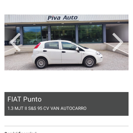
questi
strumenti
di
tracciamento
si
rimanda
alla
cookie
policy.
Puoi
rivedere
e
modificare
le
tue
scelte
FIAT Punto
in
qualsiasi
1.3 MJT II S&S 95 CV VAN AUTOCARRO
momento.