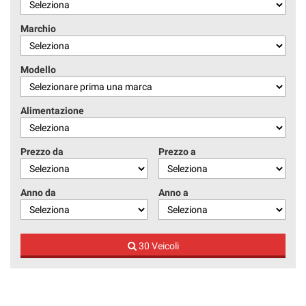
tracciamento
che
Marchio
adottiamo
per
offrire
Modello
le
funzionalità
e
Alimentazione
svolgere
le
attività
Prezzo da
Prezzo a
di
seguito
descritte.
Anno da
Anno a
Per
ottenere
maggiori
informazioni
30 Veicoli
sull'utilità
e
sul
funzionamento
di