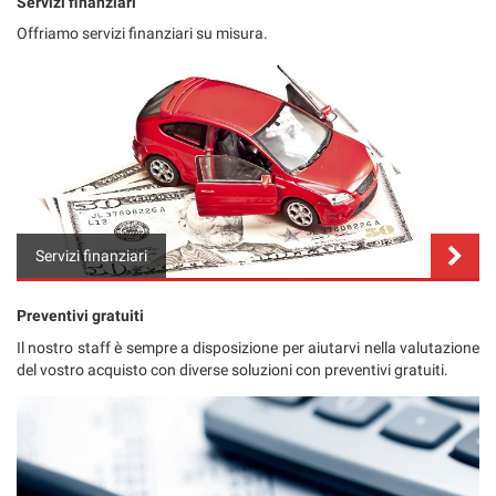
Servizi finanziari
tta
ti
Offriamo servizi finanziari su misura.
mpre
Cookie necessari
ilitato
Cookie delle preferenze
Cookie per il miglioramento dell'esperienza utente
Servizi finanziari
Cookie analitici
Preventivi gratuiti
Cookie di marketing
Il nostro staff è sempre a disposizione per aiutarvi nella valutazione
del vostro acquisto con diverse soluzioni con preventivi gratuiti.
Leggi
la
cookie
policy