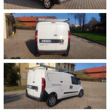
PRINCIPALI DELLA TUA AUTO, DELLE FOTO, UN RECAPITO
TELEFONICO E SARAI CONTATTATO PRIMA POSSIBILE.
Gli accessori e le specifiche tecniche della vettura sono da
considerarsi indicativi e la corrispondenza dev'essere prima
verificata con il venditore. Eventuali errori di caricamento dei portali
non sono imputabili alla volontà della ditta PIVAAUTO e non
costituiscono impegno contrattuale.Si consiglia preventivo
contatto telefonico per verificare la disponibilità della vettura
SIAMO APERTI DAL LUNEDI' AL VENERDI' CON I SEGUENTI ORARI
8.30/12.30 - 14.30/19.00 E IL SABATO MATTINA 9.00 12,00-
POMERIGGIO SU APPUNTAMENTO