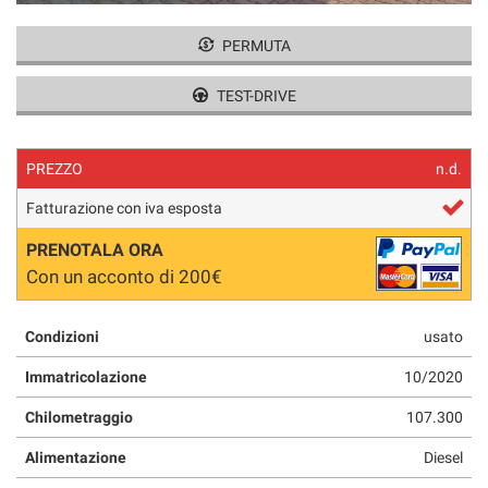
tracciamento
che
PERMUTA
adottiamo
per
offrire
TEST-DRIVE
le
funzionalità
e
PREZZO
n.d.
svolgere
le
Fatturazione con iva esposta
attività
di
PRENOTALA ORA
seguito
Con un acconto di 200€
descritte.
Per
ottenere
Condizioni
usato
maggiori
Immatricolazione
10/2020
informazioni
sull'utilità
Chilometraggio
107.300
e
sul
Alimentazione
Diesel
funzionamento
di