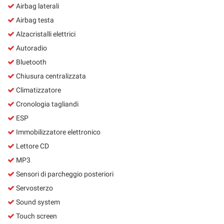
Airbag laterali
Salva
le
Airbag testa
impostazioni
Alzacristalli elettrici
Autoradio
Bluetooth
Chiusura centralizzata
Climatizzatore
Cronologia tagliandi
ESP
Immobilizzatore elettronico
Lettore CD
MP3
Sensori di parcheggio posteriori
Servosterzo
Sound system
Touch screen