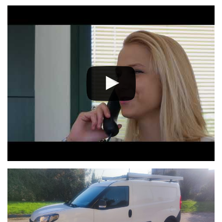
VISITA IL NOSTRO SITO PER ALTRE OCCASIONI.
WWW.PIVAAUTO.IT
Finanziabile con possibilità di abbinare l'ASSICURAZIONE GLOBALE
DELL'AUTO (Furto-incendio-rapina-atti vandalici-calamità naturali-
cristalli-trasportati,kasko totale)
Tutte le nostre auto vengono consegnate previo lavaggio esterno,
igenizzazione interna, lucidatura, tagliando e Check-up generale
presso la nostra officina.
IL VEICOLO VIENE SOTTOPOSTO A TRATTAMENTO SANIFICANTE
CON OZONO PRIMA DELLA CONSEGNA.
-AL PREZZO VA AGGIUNTO IL COSTO DEL TRASFERIMENTO DI
PROPRIETA' IN BASE ALLA PROVINCIA DI RESIDENZA
DELL'ACQUIRENTE-
- ESTENSIONE GARANZIA A 24/36 MESI FACOLTATIVA A
PAGAMENTO-