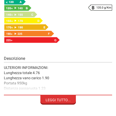
135.0 g/Km
Descrizione
ULTERIORI INFORMAZIONI:
Lunghezza totale 4.76
Lunghezza vano carico 1.90
Portata 950kg
Distanza passaruota 1.23
Altezza ingresso cassone 1.20
Altezza interna cassone 1.30
LEGGI TUTTO...
PREZZO + IVA