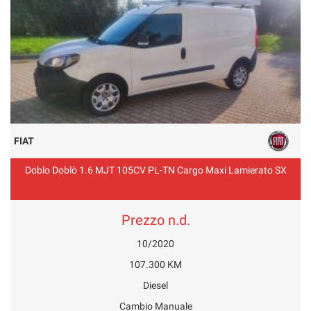
FIAT
Doblo Doblò 1.6 MJT 105CV PL-TN Cargo Maxi Lamierato SX
Prezzo n.d.
10/2020
107.300 KM
Diesel
Cambio Manuale