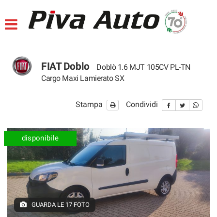
HOME
Le
tue
preferenze
LISTA VEICOLI
di
consenso
FIAT Doblo
Doblò 1.6 MJT 105CV PL-TN
ACQUISTIAMO USATO
Il
Cargo Maxi Lamierato SX
seguente
pannello
SERVIZI VENDITA
Stampa
Condividi
ti
consente
di
SERVIZI OFFICINA
esprimere
disponibile
le
tue
ASSISTENZA
preferenze
di
consenso
AZIENDA
alle
tecnologie
GUARDA LE 17 FOTO
di
CONTATTI