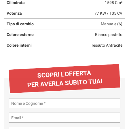
Cilindrata
1598 Cm³
questi
strumenti
Potenza
77 KW / 105 CV
di
tracciamento
Tipo di cambio
Manuale (6)
si
rimanda
Colore esterno
Bianco pastello
alla
Colore interni
Tessuto Antracite
cookie
policy.
Puoi
rivedere
e
SCOPRI L'OFFERTA
modificare
PER AVERLA SUBITO TUA!
le
tue
scelte
in
qualsiasi
momento.