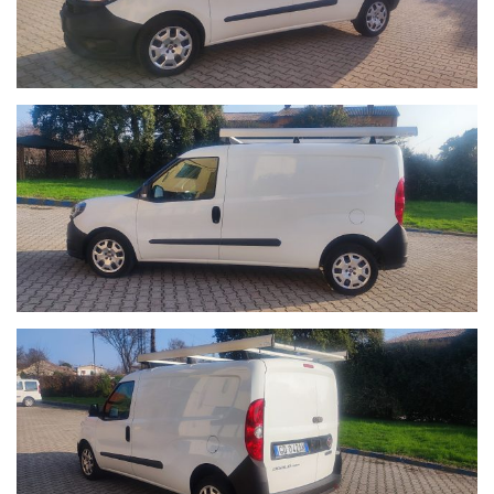
- CONSEGNA IN TUTTA ITALIA CON BISARCA A PAGAMENTO-
- RITIRO/PERMUTA USATO PER USATO- - FINANZIAMENTI E
LEASING-
Per raggiungerci in auto uscita autostrada Pedemontana Veneta
uscita Riese Pio x , in treno stazione F.S. di Bassano del Grappa
- SERVIZIO NAVETTA GRATUITO DALLA STAZIONE FERROVIARIA DI
BASSANO DEL GRAPPA ALLA NOSTRA CONCESSIONARIA-
- VETTURE DI CORTESIA -
- GARANZIE SULL'USATO 12/24/36 MESI
- ASSISTENZA PER APPLICAZIONE LEGGE 104/92-
-N.B. IL CHILOMETRAGGIO DI TUTTE LE NOSTRE VETTURE VIENE
CERTIFICATO E RIPORTATO SIA SUL CONTRATTO DI GARANZIA
CHE IN FATTURA!
PER LA VALUTAZIONE DEL TUO USATO CONTATTACI O INVIACI
UNA MAIL A INFO@PIVAAUTO.IT-CON LE INFORMAZIONI