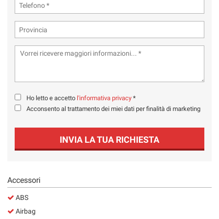
tta
ti
mpre
Cookie necessari
ilitato
Cookie delle preferenze
Cookie per il miglioramento dell'esperienza utente
Ho letto e accetto
l'informativa privacy
*
Acconsento al trattamento dei miei dati per finalità di marketing
Cookie analitici
INVIA LA TUA RICHIESTA
Cookie di marketing
Leggi
Accessori
la
cookie
ABS
policy
Airbag