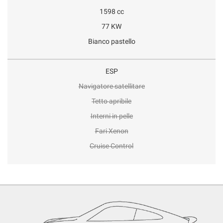
1598 cc
77 KW
Bianco pastello
ESP
Navigatore satellitare
Tetto apribile
Interni in pelle
Fari Xenon
Cruise Control