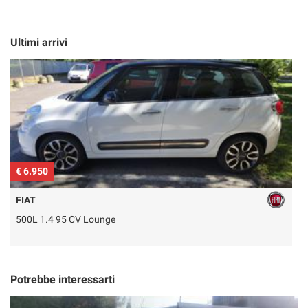
Ultimi arrivi
€ 6.950
€
FIAT
500L 1.4 95 CV Lounge
Q
Potrebbe interessarti