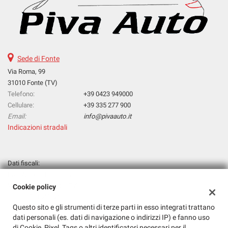
Sede di Fonte
Via Roma, 99
31010 Fonte (TV)
Telefono:
+39 0423 949000
Cellulare:
+39 335 277 900
Email:
info@pivaauto.it
Indicazioni stradali
Dati fiscali:
Piva Antonio Di Piva Fabio
Via Roma, 99, Fonte (TV)
Cookie policy
P.IVA:
01815410269
Questo sito e gli strumenti di terze parti in esso integrati trattano
Registro delle imprese:
TV
dati personali (es. dati di navigazione o indirizzi IP) e fanno uso
N°
PVIFBA63C31A471M
di Cookie, Pixel, Tags o altri identificatori necessari per il