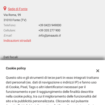
tta
ti
Sede di Fonte
Via Roma, 99
31010 Fonte (TV)
mpre
Cookie necessari
ilitato
Telefono:
+39 0423 949000
Cellulare:
+39 335 277 900
Cookie delle preferenze
Email:
info@pivaauto.it
Indicazioni stradali
Cookie per il miglioramento dell'esperienza utente
Cookie analitici
Dati fiscali:
Piva Antonio Di Piva Fabio
Via Roma, 99, Fonte (TV)
Cookie policy
Cookie di marketing
P.IVA:
01815410269
Questo sito e gli strumenti di terze parti in esso integrati trattano
Registro delle imprese:
TV
dati personali (es. dati di navigazione o indirizzi IP) e fanno uso
N°
PVIFBA63C31A471M
Leggi
di Cookie, Pixel, Tags o altri identificatori necessari per il
REA:
TV-169392
la
funzionamento e per il raggiungimento delle finalità descritte
cookie
nella cookie policy, tra cui il miglioramento delle funzionalità del
policy
sito e la pubblicità personalizzata. Cliccando sul pulsante