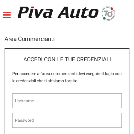
HOME
Le
tue
preferenze
LISTA VEICOLI
di
consenso
Area Commercianti
ACQUISTIAMO USATO
Il
seguente
pannello
ACCEDI CON LE TUE CREDENZIALI
SERVIZI VENDITA
ti
consente
Per accedere all'area commercianti devi eseguire il login con
di
SERVIZI OFFICINA
le credenziali che ti abbiamo fornito.
esprimere
le
tue
ASSISTENZA
preferenze
di
consenso
AZIENDA
alle
tecnologie
di
CONTATTI