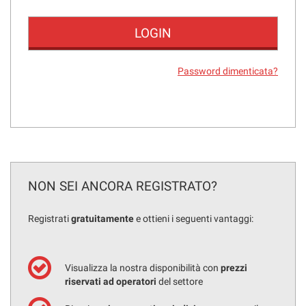
tracciamento
che
adottiamo
per
offrire
Password dimenticata?
le
funzionalità
e
svolgere
le
attività
di
seguito
descritte.
NON SEI ANCORA REGISTRATO?
Per
ottenere
Registrati
gratuitamente
e ottieni i seguenti vantaggi:
maggiori
informazioni
sull'utilità
e
Visualizza la nostra disponibilità con
prezzi
sul
riservati ad operatori
del settore
funzionamento
di